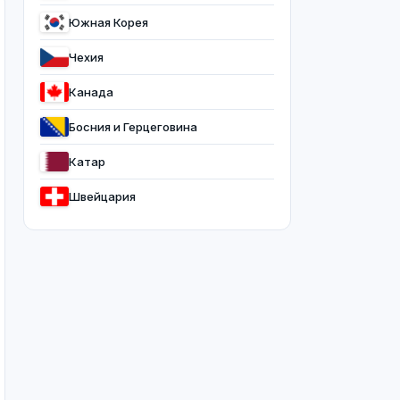
Южная Корея
Чехия
Канада
Босния и Герцеговина
Катар
Швейцария