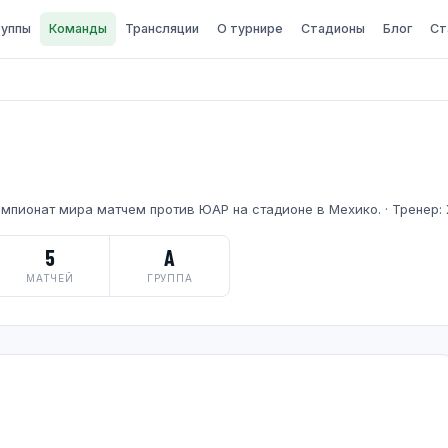
руппы
Команды
Трансляции
О турнире
Стадионы
Блог
Ст
емпионат мира матчем против ЮАР на стадионе в Мехико. · Тренер:
5
A
МАТЧЕЙ
ГРУППА