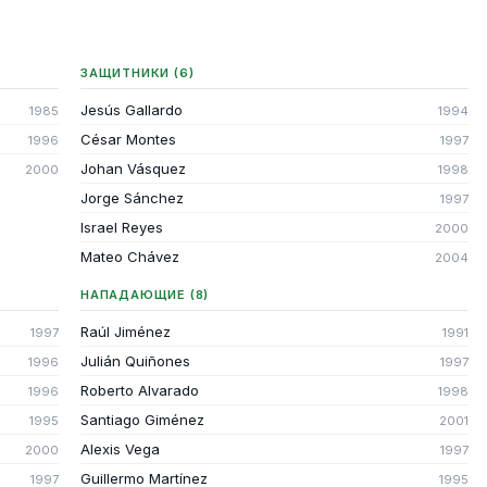
ЗАЩИТНИКИ (6)
Jesús Gallardo
1985
1994
César Montes
1996
1997
Johan Vásquez
2000
1998
Jorge Sánchez
1997
Israel Reyes
2000
Mateo Chávez
2004
НАПАДАЮЩИЕ (8)
Raúl Jiménez
1997
1991
Julián Quiñones
1996
1997
Roberto Alvarado
1996
1998
Santiago Giménez
1995
2001
Alexis Vega
2000
1997
Guillermo Martínez
1997
1995