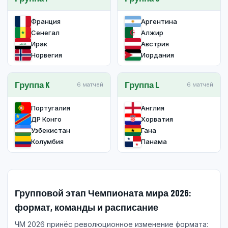
Франция
Аргентина
Сенегал
Алжир
Ирак
Австрия
Норвегия
Иордания
Группа K
Группа L
6 матчей
6 матчей
Португалия
Англия
ДР Конго
Хорватия
Узбекистан
Гана
Колумбия
Панама
Групповой этап Чемпионата мира 2026:
формат, команды и расписание
ЧМ 2026 принёс революционное изменение формата: