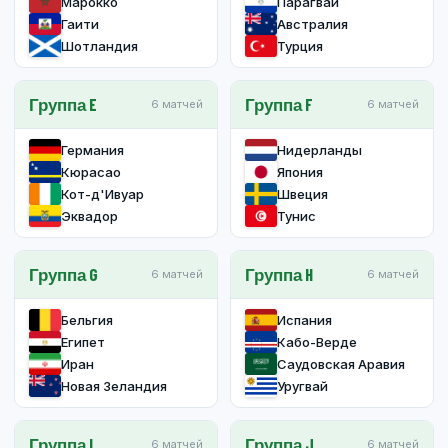
Марокко
Парагвай
Гаити
Австралия
Шотландия
Турция
Группа E
Группа F
6 матчей
6 матчей
Германия
Нидерланды
Кюрасао
Япония
Кот-д'Ивуар
Швеция
Эквадор
Тунис
Группа G
Группа H
6 матчей
6 матчей
Бельгия
Испания
Египет
Кабо-Верде
Иран
Саудовская Аравия
Новая Зеландия
Уругвай
Группа I
Группа J
6 матчей
6 матчей