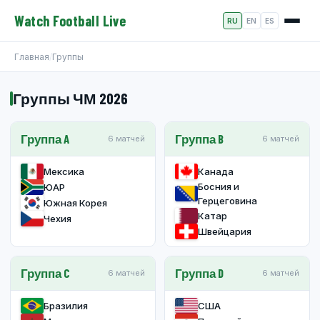
Watch Football Live
RU
EN
ES
Главная
/
Группы
Группы ЧМ 2026
Группа A
Группа B
6 матчей
6 матчей
Мексика
Канада
Босния и
ЮАР
Герцеговина
Южная Корея
Катар
Чехия
Швейцария
Группа C
Группа D
6 матчей
6 матчей
Бразилия
США