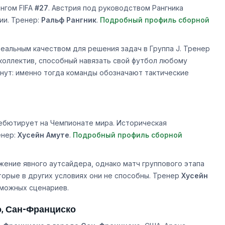
нгом FIFA
#27
. Австрия под руководством Рангника
ии. Тренер:
Ральф Рангник
.
Подробный профиль сборной
реальным качеством для решения задач в Группа J. Тренер
оллектив, способный навязать свой футбол любому
инут: именно тогда команды обозначают тактические
ебютирует на Чемпионате мира. Историческая
енер:
Хусейн Амуте
.
Подробный профиль сборной
ожение явного аутсайдера, однако матч группового этапа
торые в других условиях они не способны. Тренер
Хусейн
зможных сценариев.
, Сан-Франциско