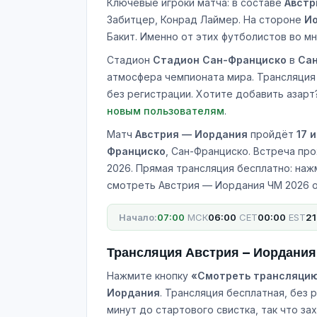
Ключевые игроки матча: в составе
Австр
Забитцер, Конрад Лаймер. На стороне
И
Бакит. Именно от этих футболистов во мн
Стадион
Стадион Сан-Франциско
в
Са
атмосфера чемпионата мира. Трансляци
без регистрации. Хотите добавить азар
новым пользователям
.
Матч
Австрия — Иордания
пройдёт
17 
Франциско
, Сан-Франциско. Встреча пр
2026. Прямая трансляция бесплатно: наж
смотреть Австрия — Иордания ЧМ 2026 о
Начало:
07:00
МСК
06:00
CET
00:00
EST
21
Трансляция Австрия — Иордания:
Нажмите кнопку
«Смотреть трансляци
Иордания
. Трансляция бесплатная, без 
минут до стартового свистка, так что за