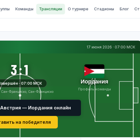
руппы
Команды
Трансляции
О турнире
Стадионы
Блог
Ст
17 июня 2026 · 07:00 МСК
3:1
Иордания
Завершён · 07:00 МСК
Профиль команды
 Сан-Франциско, Сан-Франциско
Австрия — Иордания онлайн
авить на победителя