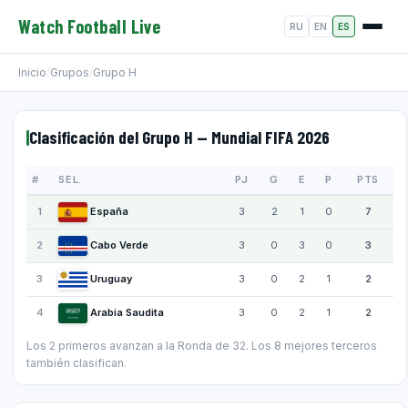
Watch Football Live
RU
EN
ES
Inicio
/
Grupos
/
Grupo H
Clasificación del Grupo H — Mundial FIFA 2026
#
SEL.
PJ
G
E
P
PTS
1
España
3
2
1
0
7
2
Cabo Verde
3
0
3
0
3
3
Uruguay
3
0
2
1
2
4
Arabia Saudita
3
0
2
1
2
Los 2 primeros avanzan a la Ronda de 32. Los 8 mejores terceros
también clasifican.