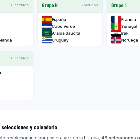
Grupo H
Grupo I
6 partidos
6 partidos
España
Francia
Cabo Verde
Senegal
Arabia Saudita
Irak
elanda
Uruguay
Noruega
6 partidos
a
, selecciones y calendario
to revolucionario: por primera vez en la historia,
48 selecciones 