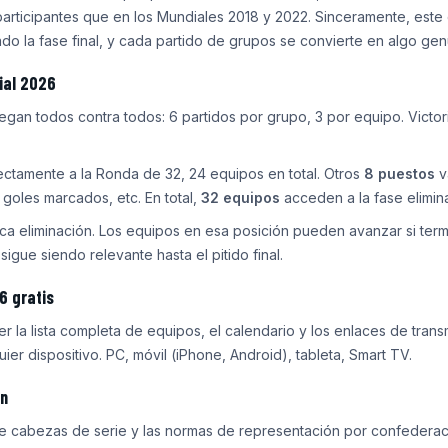
ticipantes que en los Mundiales 2018 y 2022. Sinceramente, este c
do la fase final, y cada partido de grupos se convierte en algo gen
ial 2026
egan todos contra todos: 6 partidos por grupo, 3 por equipo. Victor
ctamente a la Ronda de 32, 24 equipos en total. Otros
8 puestos
v
 goles marcados, etc. En total,
32 equipos
acceden a la fase elimina
ifica eliminación. Los equipos en esa posición pueden avanzar si ter
gue siendo relevante hasta el pitido final.
6 gratis
er la lista completa de equipos, el calendario y los enlaces de trans
quier dispositivo. PC, móvil (iPhone, Android), tableta, Smart TV.
ón
 de cabezas de serie y las normas de representación por confedera