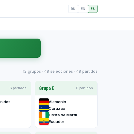
RU
EN
ES
12 grupos · 48 selecciones · 48 partidos
Grupo E
6 partidos
6 partidos
Unidos
Alemania
y
Curazao
Costa de Marfil
Ecuador