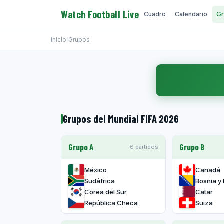
Watch Football Live
Cuadro
Calendario
Gr
Inicio
/
Grupos
Grupos del Mundial FIFA 2026
Grupo A
Grupo B
6 partidos
México
Canadá
Sudáfrica
Bosnia y
Corea del Sur
Catar
República Checa
Suiza