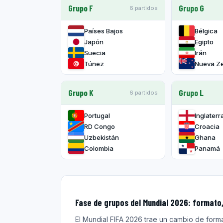
Grupo F
Grupo G
6 partidos
Países Bajos
Bélgica
Japón
Egipto
Suecia
Irán
Túnez
Nueva Z
Grupo K
Grupo L
6 partidos
Portugal
Inglaterr
RD Congo
Croacia
Uzbekistán
Ghana
Colombia
Panamá
Fase de grupos del Mundial 2026: formato
El Mundial FIFA 2026 trae un cambio de forma