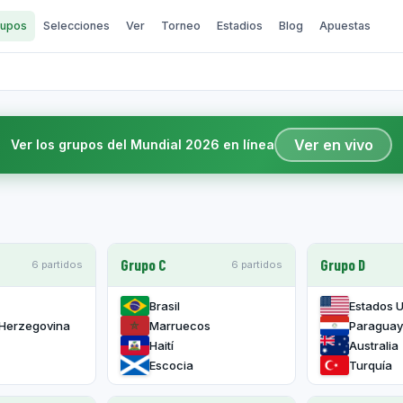
upos
Selecciones
Ver
Torneo
Estadios
Blog
Apuestas
Ver en vivo
Ver los grupos del Mundial 2026 en línea
Grupo C
Grupo D
6 partidos
6 partidos
Brasil
Estados 
 Herzegovina
Marruecos
Paragua
Haití
Australia
Escocia
Turquía