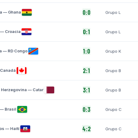
0:0
ra — Ghana
Grupo L
0:1
— Croacia
Grupo L
1:0
a — RD Congo
Grupo K
2:1
 Canadá
Grupo B
3:1
 Herzegovina — Catar
Grupo B
0:3
— Brasil
Grupo C
4:2
s — Haití
Grupo C