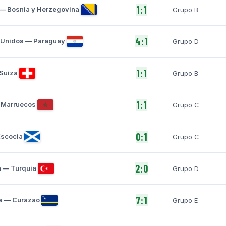
1:1
— Bosnia y Herzegovina
Grupo B
4:1
 Unidos — Paraguay
Grupo D
1:1
 Suiza
Grupo B
1:1
— Marruecos
Grupo C
0:1
Escocia
Grupo C
2:0
a — Turquía
Grupo D
7:1
a — Curazao
Grupo E