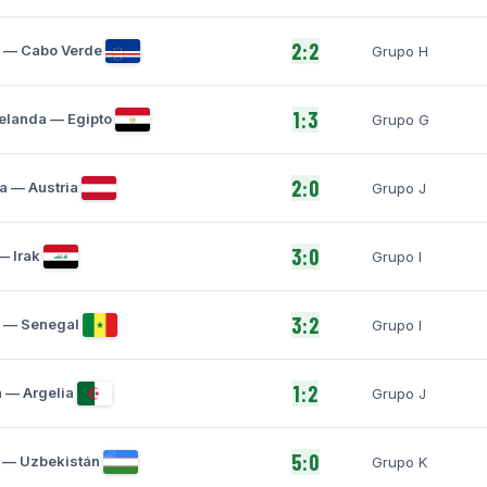
2:2
 — Cabo Verde
Grupo H
1:3
elanda — Egipto
Grupo G
2:0
a — Austria
Grupo J
3:0
— Irak
Grupo I
3:2
 — Senegal
Grupo I
1:2
 — Argelia
Grupo J
5:0
 — Uzbekistán
Grupo K