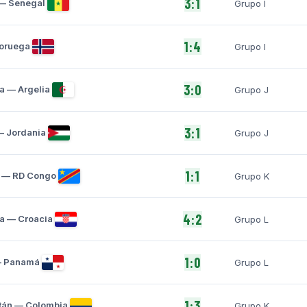
3:1
 — Senegal
Grupo I
1:4
Noruega
Grupo I
3:0
a — Argelia
Grupo J
3:1
— Jordania
Grupo J
1:1
l — RD Congo
Grupo K
4:2
ra — Croacia
Grupo L
1:0
— Panamá
Grupo L
1:3
tán — Colombia
Grupo K