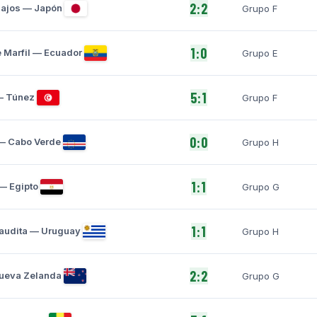
2:2
Bajos — Japón
Grupo F
1:0
 Marfil — Ecuador
Grupo E
5:1
— Túnez
Grupo F
0:0
— Cabo Verde
Grupo H
1:1
— Egipto
Grupo G
1:1
audita — Uruguay
Grupo H
2:2
Nueva Zelanda
Grupo G