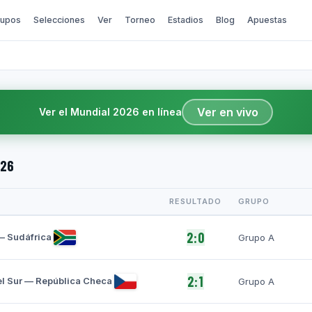
upos
Selecciones
Ver
Torneo
Estadios
Blog
Apuestas
Ver en vivo
Ver el Mundial 2026 en línea
026
RESULTADO
GRUPO
2:0
— Sudáfrica
Grupo A
2:1
l Sur — República Checa
Grupo A