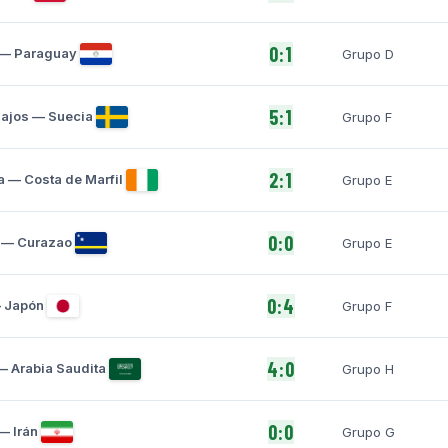
0:1
 — Paraguay
Grupo D
5:1
Bajos — Suecia
Grupo F
2:1
 — Costa de Marfil
Grupo E
0:0
 — Curazao
Grupo E
0:4
 Japón
Grupo F
4:0
 Arabia Saudita
Grupo H
0:0
— Irán
Grupo G