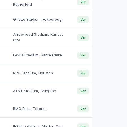
Ver
Rutherford
Gillette Stadium, Foxborough
Ver
Arrowhead Stadium, Kansas
Ver
City
Levi's Stadium, Santa Clara
Ver
NRG Stadium, Houston
Ver
AT&T Stadium, Arlington
Ver
BMO Field, Toronto
Ver
Estadio Azteca, Mexico City
Ver