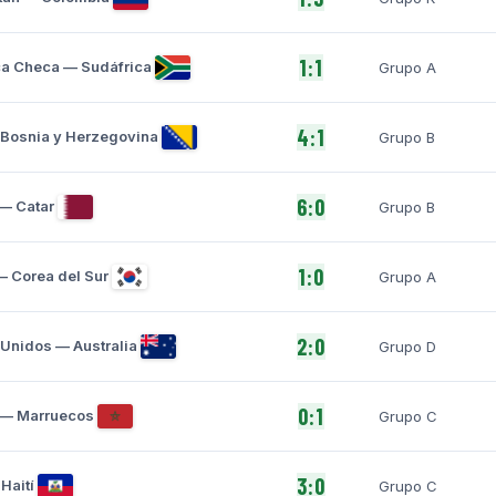
1:1
a Checa — Sudáfrica
Grupo A
4:1
Bosnia y Herzegovina
Grupo B
6:0
— Catar
Grupo B
1:0
 Corea del Sur
Grupo A
2:0
Unidos — Australia
Grupo D
0:1
 — Marruecos
Grupo C
3:0
 Haití
Grupo C