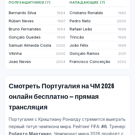
ПОЛУЗАЩИТНИКИ (7)
НАПАДАЮЩИЕ (7)
Bernardo Silva
Cristiano Ronaldo
1994
1985
Rúben Neves
Pedro Neto
1997
2000
Bruno Fernandes
Rafael Leão
1994
1999
Gonçalo Guedes
Trincão
1996
1999
Samuel Almeida Costa
João Félix
2000
1999
Vitinha
Gonçalo Ramos
2000
2001
Joao Neves
Francisco Conceição
2004
2002
Смотреть Португалия на ЧМ 2026
онлайн бесплатно — прямая
трансляция
Португалия с Криштиану Роналду стремится выиграть
первый титул чемпиона мира. Рейтинг FIFA:
#6
. Тренер:
Роберто Мартинес
. Чемпионат мира 2026 пройдёт с