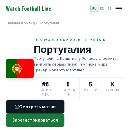
Watch Football Live
RU
EN
ES
Главная
/
Команды
/
Португалия
FIFA WORLD CUP 2026 · ГРУППА K
Португалия
Португалия с Криштиану Роналду стремится
выиграть первый титул чемпиона мира. ·
Тренер: Роберто Мартинес
#6
0
5
K
РЕЙТИНГ
ТИТУЛА
МАТЧЕЙ
ГРУППА
FIFA
ЧМ
Смотреть матчи
Зарегистрироваться