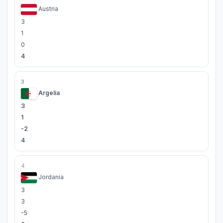
Austria
3
1
0
4
3
Argelia
3
1
-2
4
4
Jordania
3
3
-5