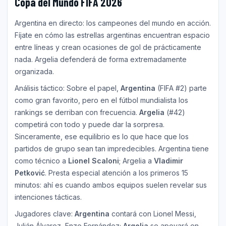
Copa del Mundo FIFA 2026
Argentina en directo: los campeones del mundo en acción.
Fíjate en cómo las estrellas argentinas encuentran espacio
entre líneas y crean ocasiones de gol de prácticamente
nada. Argelia defenderá de forma extremadamente
organizada.
Análisis táctico: Sobre el papel,
Argentina
(FIFA #2) parte
como gran favorito, pero en el fútbol mundialista los
rankings se derriban con frecuencia.
Argelia
(#42)
competirá con todo y puede dar la sorpresa.
Sinceramente, ese equilibrio es lo que hace que los
partidos de grupo sean tan impredecibles. Argentina tiene
como técnico a
Lionel Scaloni
; Argelia a
Vladimir
Petković
. Presta especial atención a los primeros 15
minutos: ahí es cuando ambos equipos suelen revelar sus
intenciones tácticas.
Jugadores clave:
Argentina
contará con Lionel Messi,
Julián Álvarez, Enzo Fernández;
Argelia
se apoyará en