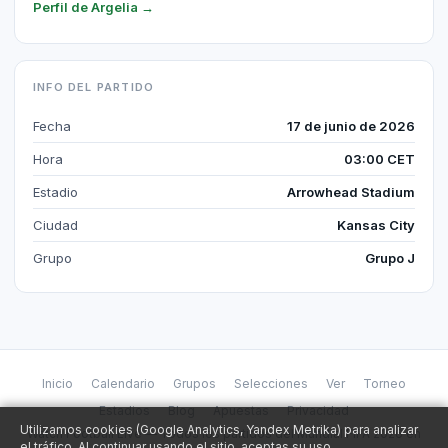
Perfil de Argelia →
INFO DEL PARTIDO
Fecha
17 de junio de 2026
Hora
03:00 CET
Estadio
Arrowhead Stadium
Ciudad
Kansas City
Grupo
Grupo J
Inicio
Calendario
Grupos
Selecciones
Ver
Torneo
Estadios
Blog
Apuestas
Privacidad
Utilizamos cookies (Google Analytics, Yandex Metrika) para analizar
Watch Football Live — Todos los partidos del Mundial FIFA 2026 en
el tráfico. Al continuar usando el sitio, aceptas su uso.