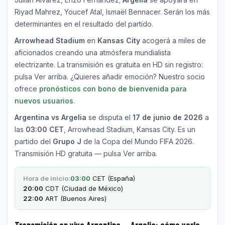
Riyad Mahrez, Youcef Atal, Ismaël Bennacer. Serán los más
determinantes en el resultado del partido.
Arrowhead Stadium
en
Kansas City
acogerá a miles de
aficionados creando una atmósfera mundialista
electrizante. La transmisión es gratuita en HD sin registro:
pulsa Ver arriba. ¿Quieres añadir emoción? Nuestro socio
ofrece
pronósticos con bono de bienvenida para
nuevos usuarios
.
Argentina vs Argelia
se disputa el
17 de junio de 2026
a
las
03:00 CET
, Arrowhead Stadium, Kansas City. Es un
partido del
Grupo J
de la Copa del Mundo FIFA 2026.
Transmisión HD gratuita — pulsa Ver arriba.
Hora de inicio:
03:00
CET (España)
20:00
CDT (Ciudad de México)
22:00
ART (Buenos Aires)
Transmisión en vivo Argentina — Argelia: cómo verlo