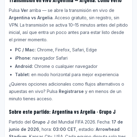
Pulsa
Ver
arriba — se abre la transmisión en vivo de
Argentina vs Argelia
. Acceso gratuito, sin registro, sin
VPN. La transmisión se activa 10–15 minutos antes del pitido
inicial, así que entra un poco antes para estar listo desde
el primer momento.
PC / Mac:
Chrome, Firefox, Safari, Edge
iPhone:
navegador Safari
Android:
Chrome o cualquier navegador
Tablet:
en modo horizontal para mejor experiencia
¿Quieres opciones adicionales como flujos alternativos o
apuestas en vivo? Pulsa
Registrarse
y en menos de un
minuto tienes acceso.
Sobre este partido: Argentina vs Argelia · Grupo J
Partido del
Grupo J
del Mundial FIFA 2026. Fecha:
17 de
junio de 2026
, hora:
03:00 CET
, estadio:
Arrowhead
Stadium
, Kansas City, USA. Cada equipo disputa solo tres