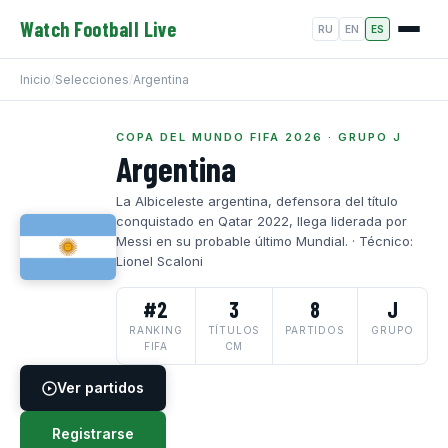
Watch Football Live
RU
EN
ES
Inicio
/
Selecciones
/
Argentina
COPA DEL MUNDO FIFA 2026 · GRUPO J
Argentina
La Albiceleste argentina, defensora del título
conquistado en Qatar 2022, llega liderada por
Messi en su probable último Mundial. · Técnico:
Lionel Scaloni
#2
3
8
J
RANKING
TÍTULOS
PARTIDOS
GRUPO
FIFA
CM
Ver partidos
Registrarse