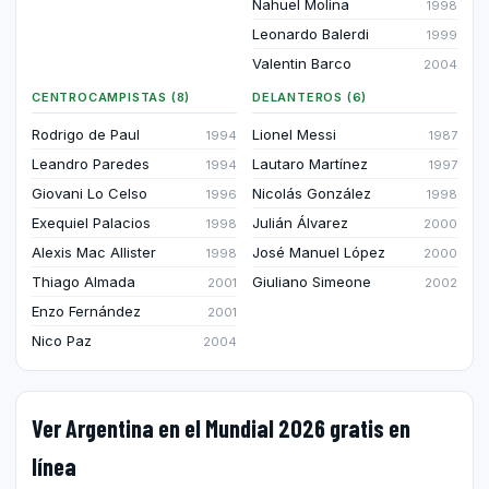
Nahuel Molina
1998
Leonardo Balerdi
1999
Valentin Barco
2004
CENTROCAMPISTAS (8)
DELANTEROS (6)
Rodrigo de Paul
Lionel Messi
1994
1987
Leandro Paredes
Lautaro Martínez
1994
1997
Giovani Lo Celso
Nicolás González
1996
1998
Exequiel Palacios
Julián Álvarez
1998
2000
Alexis Mac Allister
José Manuel López
1998
2000
Thiago Almada
Giuliano Simeone
2001
2002
Enzo Fernández
2001
Nico Paz
2004
Ver Argentina en el Mundial 2026 gratis en
línea