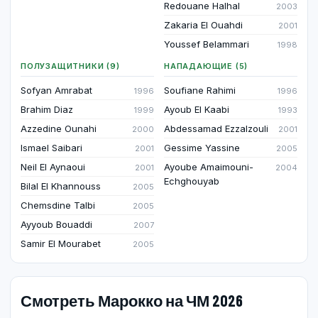
Redouane Halhal
2003
Zakaria El Ouahdi
2001
Youssef Belammari
1998
ПОЛУЗАЩИТНИКИ (9)
НАПАДАЮЩИЕ (5)
Sofyan Amrabat
Soufiane Rahimi
1996
1996
Brahim Diaz
Ayoub El Kaabi
1999
1993
Azzedine Ounahi
Abdessamad Ezzalzouli
2000
2001
Ismael Saibari
Gessime Yassine
2001
2005
Neil El Aynaoui
Ayoube Amaimouni-
2001
2004
Echghouyab
Bilal El Khannouss
2005
Chemsdine Talbi
2005
Ayyoub Bouaddi
2007
Samir El Mourabet
2005
Смотреть Марокко на ЧМ 2026