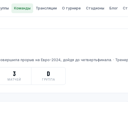
руппы
Команды
Трансляции
О турнире
Стадионы
Блог
Ст
овершила прорыв на Евро-2024, дойдя до четвертьфинала. · Трене
3
D
МАТЧЕЙ
ГРУППА