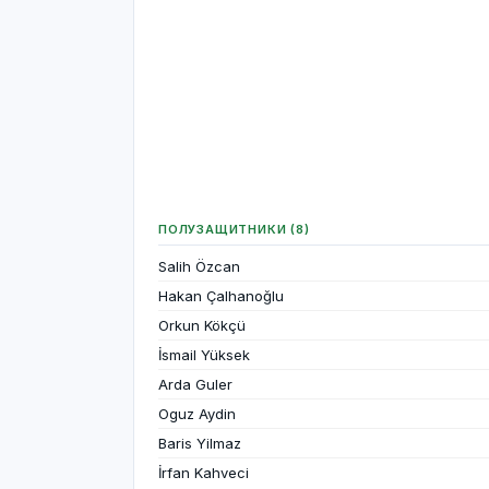
ПОЛУЗАЩИТНИКИ (8)
Salih Özcan
Hakan Çalhanoğlu
Orkun Kökçü
İsmail Yüksek
Arda Guler
Oguz Aydin
Baris Yilmaz
İrfan Kahveci