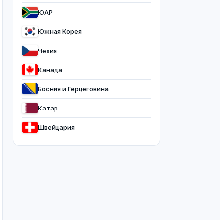
ЮАР
Южная Корея
Чехия
Канада
Босния и Герцеговина
Катар
Швейцария