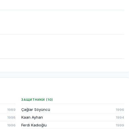
ЗАЩИТНИКИ (10)
Çağlar Söyüncü
1989
1996
Kaan Ayhan
1998
1994
Ferdi Kadıoğlu
1996
1999