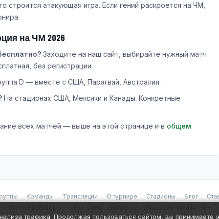
го строится атакующая игра. Если гений раскроется на ЧМ,
рнира.
ция на ЧМ 2026
бесплатно?
Заходите на наш сайт, выбирайте нужный матч
платная, без регистрации.
руппа D — вместе с США, Парагвай, Австралия.
?
На стадионах США, Мексики и Канады. Конкретные
ание всех матчей — выше на этой странице и в
общем
руппы
Команды
Трансляции
О турнире
Стадионы
Блог
Ста
Watch Football Live — Все матчи Чемпионата мира 2026 онлайн · 18+
 анализа трафика. Продолжая пользоваться сайтом, вы принимаете э
contact@watch-livefootball.tv