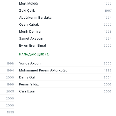
Mert Müldür
1999
Zeki Çelik
1997
Abdülkerim Bardakcı
1994
Ozan Kabak
2000
Merih Demiral
1998
Samet Akaydın
1994
Evren Eren Elmalı
2000
НАПАДАЮЩИЕ (5)
Yunus Akgün
1998
2000
Muhammed Kerem Aktürkoğlu
1994
1998
Deniz Gul
2000
2004
Kenan Yıldız
1999
2005
Can Uzun
2005
2005
2000
2000
1995